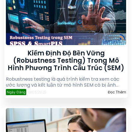
Kiểm Định Độ Bền Vững
(Robustness Testing) Trong Mô
Hình Phương Trình Cấu Trúc (SEM)
Robustness testing là quá trình kiểm tra xem các
ước lượng và kết luận từ mô hình SEM có bị ảnh
hưởng bởi các giả định mô hình, biến ngoại lai hay
Đọc Thêm
Ngày Đăng
19/05/2025
các yếu tố nhiễu không mong muốn hay không.
Bước này nhằm xác nhận rằng mô hình đủ “mạnh
mẽ” trước những thay đổi hoặc sai lệch dữ liệu, giúp
kết quả nghiên cứu có giá trị tổng quát cao hơn.