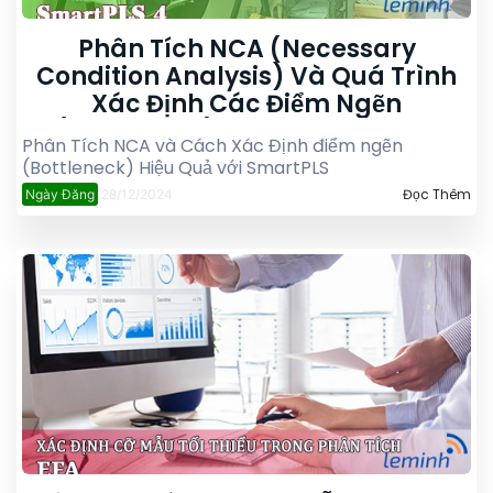
Phân Tích NCA (Necessary
Condition Analysis) Và Quá Trình
Xác Định Các Điểm Ngẽn
(Bottleneck) Sử Dụng Công Cụ
Phân Tích NCA và Cách Xác Định điểm ngẽn
SmartPLS
(Bottleneck) Hiệu Quả với SmartPLS
Đọc Thêm
Ngày Đăng
28/12/2024