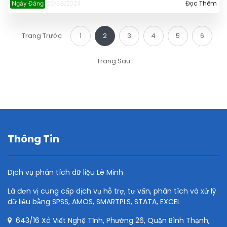
Đọc Thêm
Ngày Đăng
20/08/2024
Trang Trước
1
2
3
4
5
6
Trang Sau
Thông Tin
Dịch vụ phân tích dữ liệu Lê Minh
Là đơn vị cung cấp dịch vụ hỗ trợ, tư vấn, phân tích và xử lý
dữ liệu bằng SPSS, AMOS, SMARTPLS, STATA, EXCEL
643/16 Xô Viết Nghệ Tĩnh, Phường 26, Quận Bình Thạnh,