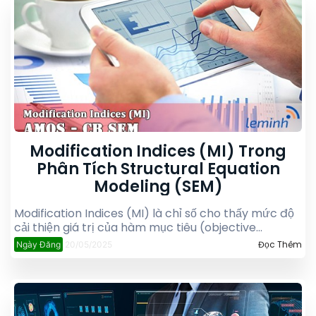
Modification Indices (MI) Trong
Phân Tích Structural Equation
Modeling (SEM)
Modification Indices (MI) là chỉ số cho thấy mức độ
cải thiện giá trị của hàm mục tiêu (objective
function) khi thêm một tham số mới vào mô hình
Đọc Thêm
Ngày Đăng
20/05/2025
SEM (thêm một mối quan hệ mới vào SEM), chẳng
hạn như một mối quan hệ giữa hai biến quan sát
hoặc giữa một biến tiềm ẩn và một biến quan sát.