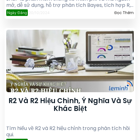
mở, dễ sử dụng, hỗ trợ phân tích Bayes, tích hợp R,
và được thiết kế cho cả người không chuyên về
Đọc Thêm
Ngày Đăng
20/10/2024
thống kê.
R2 Và R2 Hiệu Chỉnh, Ý Nghĩa Và Sự
Khác Biệt
Tìm hiểu về R2 và R2 hiệu chỉnh trong phân tích hồi
qui.