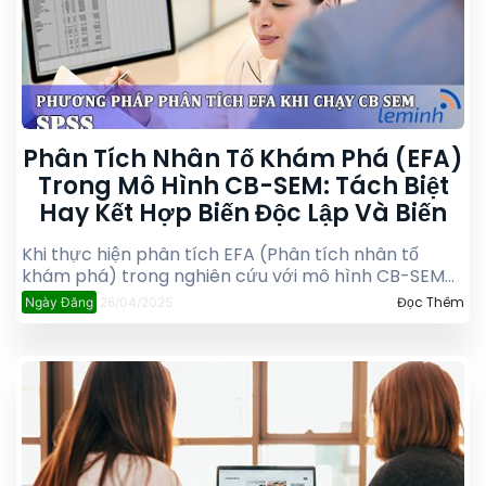
Phân Tích Nhân Tố Khám Phá (EFA)
Trong Mô Hình CB-SEM: Tách Biệt
Hay Kết Hợp Biến Độc Lập Và Biến
Phụ Thuộc?
Khi thực hiện phân tích EFA (Phân tích nhân tố
khám phá) trong nghiên cứu với mô hình CB-SEM
(Covariance-Based Structural Equation Modeling)
Đọc Thêm
Ngày Đăng
26/04/2025
bằng AMOS, bạn không cần phải tách riêng biến độc
lập và biến phụ thuộc để chạy riêng biệt.