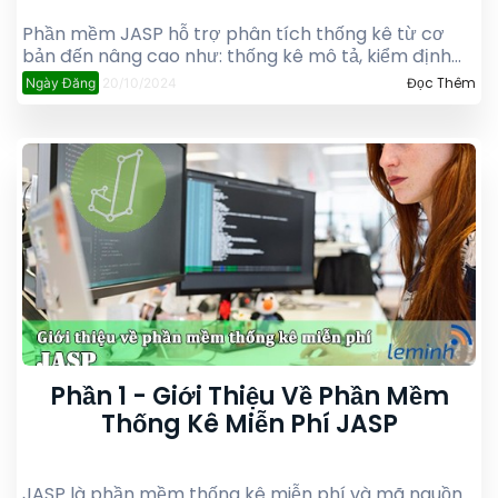
Phần mềm JASP hỗ trợ phân tích thống kê từ cơ
bản đến nâng cao như: thống kê mô tả, kiểm định
giả thuyết, hồi quy, phân tích tương quan, nhân tố,
Đọc Thêm
Ngày Đăng
20/10/2024
chuỗi thời gian, và phân tích Bayes, với giao diện
thân thiện, dễ sử dụng.
Phần 1 - Giới Thiệu Về Phần Mềm
Thống Kê Miễn Phí JASP
JASP là phần mềm thống kê miễn phí và mã nguồn