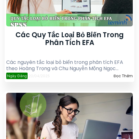
Các Quy Tắc Loại Bỏ Biến Trong
Phân Tích EFA
Các nguyên tắc loại bỏ biến trong phân tích EFA
theo Hoàng Trọng và Chu Nguyễn Mộng Ngọc
(2008)
Đọc Thêm
Ngày Đăng
20/04/2025